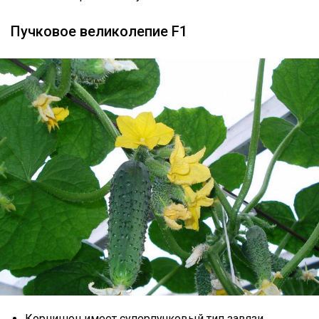
Пучковое великолепие F1
Корнишон имеет суперпучковый тип завязи.