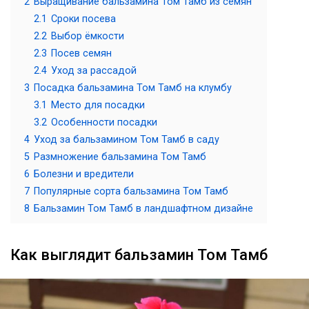
2
Выращивание бальзамина Том Тамб из семян
2.1
Сроки посева
2.2
Выбор ёмкости
2.3
Посев семян
2.4
Уход за рассадой
3
Посадка бальзамина Том Тамб на клумбу
3.1
Место для посадки
3.2
Особенности посадки
4
Уход за бальзамином Том Тамб в саду
5
Размножение бальзамина Том Тамб
6
Болезни и вредители
7
Популярные сорта бальзамина Том Тамб
8
Бальзамин Том Тамб в ландшафтном дизайне
Как выглядит бальзамин Том Тамб