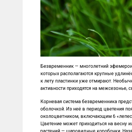
Безвременник — многолетний эфемероид
которых располагаются крупные удлинённ
к лету пластинки уже отмирают. Необычн
активности приходятся на межсезонье, с
Корневая система безвременника предс
оболочкой. Из неё в период цветения п
околоцветником, включающим 6 «лепест
Цветение может приходиться на весну ил
растений — шаровидные коробочки. Наз