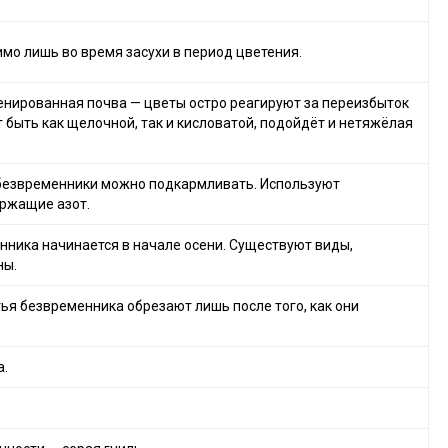
мо лишь во время засухи в период цветения.
енированная почва — цветы остро реагируют за переизбыток
т быть как щелочной, так и кисловатой, подойдёт и нетяжёлая
 безвременники можно подкармливать. Используют
ержащие азот.
ника начинается в начале осени. Существуют виды,
ны.
ья безвременника обрезают лишь после того, как они
а.