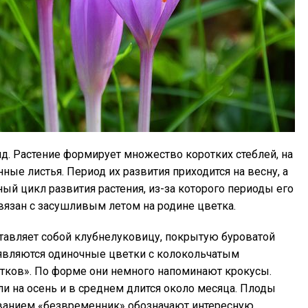
. Растение формирует множество коротких стеблей, на
ые листья. Период их развития приходится на весну, а
ый цикл развития растения, из-за которого периоды его
вязан с засушливым летом на родине цветка.
тавляет собой клубнелуковицу, покрытую буроватой
оявляются одиночные цветки с колокольчатым
ков». По форме они немного напоминают крокусы.
и на осень и в среднем длится около месяца. Плоды
ванием «безвременник» обозначают интересную