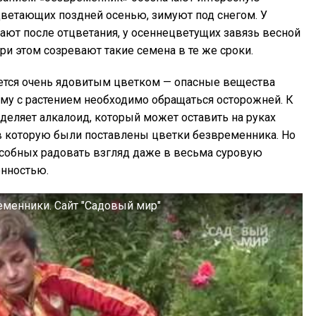
цветающих поздней осенью, зимуют под снегом. У
ют после отцветания, у осеннецветущих завязь весной
при этом созревают такие семена в те же сроки.
ается очень ядовитым цветком — опасные вещества
тому с растением необходимо обращаться осторожней. К
еляет алкалоид, который может оставить на руках
 в которую были поставлены цветки безвременника. Но
особных радовать взгляд даже в весьма суровую
енностью.
еменники. Сайт "Садовый мир"