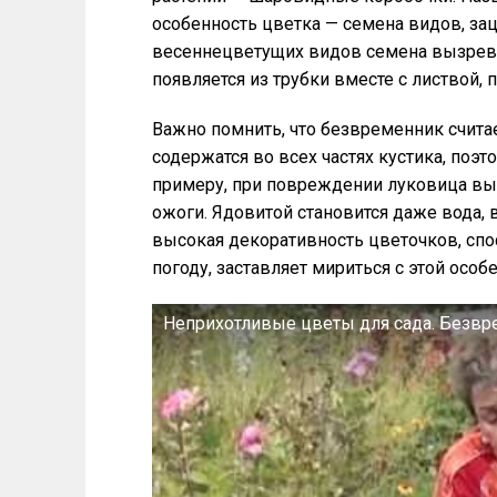
особенность цветка — семена видов, за
весеннецветущих видов семена вызрева
появляется из трубки вместе с листвой, 
Важно помнить, что безвременник счит
содержатся во всех частях кустика, поэ
примеру, при повреждении луковица выд
ожоги. Ядовитой становится даже вода,
высокая декоративность цветочков, сп
погоду, заставляет мириться с этой особ
Неприхотливые цветы для сада. Безвр