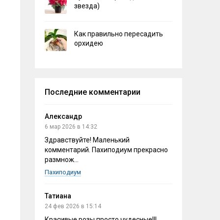
звезда)
Как правильно пересадить
орхидею
Последние комментарии
Александр
6 мар 2026 в 14:32
Здравствуйте! Маленький
комментарий. Пахиподиум прекрасно
размнож...
Пахиподиум
Татиана
24 фев 2026 в 15:14
Красивые розы,просто чудесные!!!