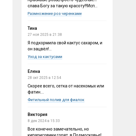
слава Богу за такую красоту!!!Исп...
Размножение роз черенками
Тина
27 ноя 2025 в 21:38
Я подкормила свой кактус сахаром, и
он зацвёл!...
Уход за кактусами
Елена
28 окт 2025 в 12:54
Скорее всего, сетка от насекомых или
фатин....
Фитильный полив для фиалок
Виктория
8 дек 2024 в 15:33
Все конечно замечательно, но
кипарисовики горят, в Подмосковье!