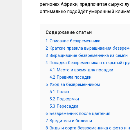
регионах Африки, предпочитая сырую л
оптимально подойдёт умеренный климат
Содержание статьи
1
Описание безвременника
2
Краткие правила выращивания безврем
3
Выращивание безвременника из семян
4
Посадка безвременника в открытый гру
4.1
Место и время для посадки
4.2
Правила посадки
5
Уход за безвременником
5.1
Полив
5.2
Подкормки
5.3
Пересадка
6
Безвременник после цветения
7
Вредители и болезни
8
Виды и сорта безвременника с фото и 