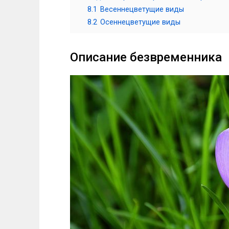
8.1
Весеннецветущие виды
8.2
Осеннецветущие виды
Описание безвременника