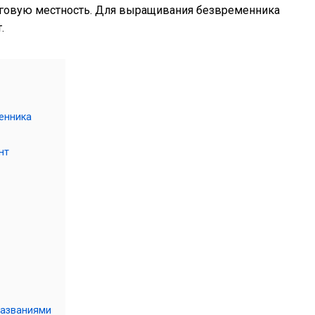
уговую местность. Для выращивания безвременника
.
енника
нт
названиями