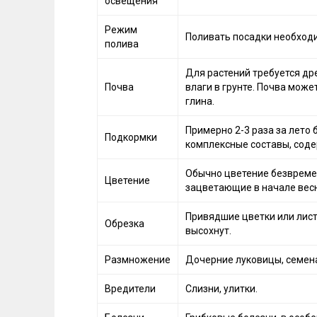
освещения
Режим
Поливать посадки необходи
полива
Для растений требуется др
Почва
влаги в грунте. Почва може
глина.
Примерно 2-3 раза за лето
Подкормки
комплексные составы, сод
Обычно цветение безвремен
Цветение
зацветающие в начале вес
Привядшие цветки или лист
Обрезка
высохнут.
Размножение
Дочерние луковицы, семен
Вредители
Слизни, улитки.