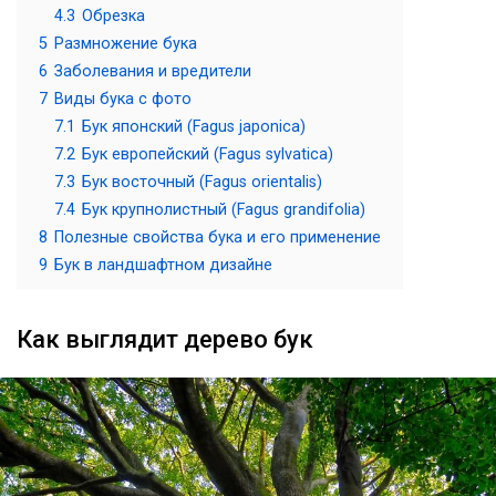
4.3
Обрезка
5
Размножение бука
6
Заболевания и вредители
7
Виды бука с фото
7.1
Бук японский (Fagus japonica)
7.2
Бук европейский (Fagus sylvatica)
7.3
Бук восточный (Fagus orientalis)
7.4
Бук крупнолистный (Fagus grandifolia)
8
Полезные свойства бука и его применение
9
Бук в ландшафтном дизайне
Как выглядит дерево бук