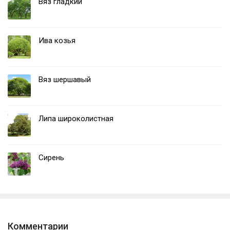
Вяз гладкий
Ива козья
Вяз шершавый
Липа широколистная
Сирень
Комментарии