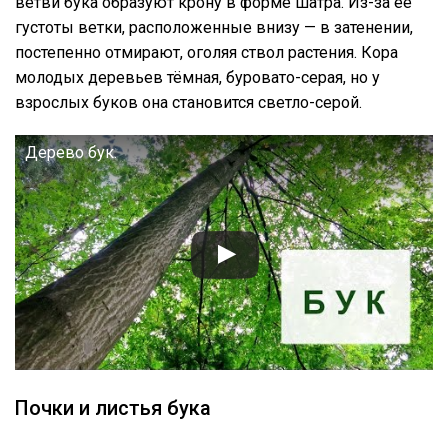
ветви бука образуют крону в форме шатра. Из-за её
густоты ветки, расположенные внизу — в затенении,
постепенно отмирают, оголяя ствол растения. Кора
молодых деревьев тёмная, буровато-серая, но у
взрослых буков она становится светло-серой.
Дерево бук.
Почки и листья бука