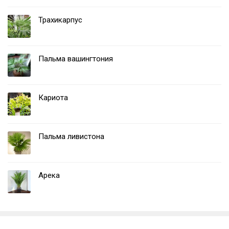
Трахикарпус
Пальма вашингтония
Кариота
Пальма ливистона
Арека