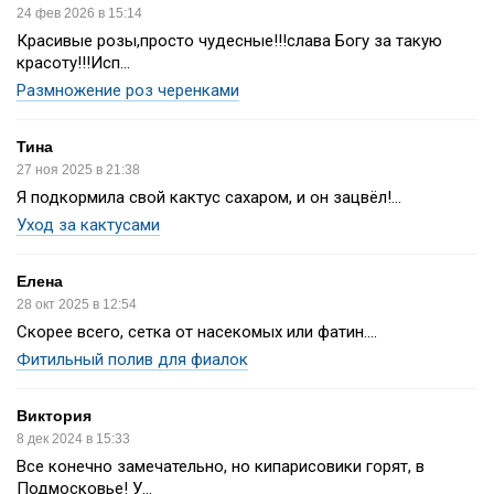
24 фев 2026 в 15:14
Красивые розы,просто чудесные!!!слава Богу за такую
красоту!!!Исп...
Размножение роз черенками
Тина
27 ноя 2025 в 21:38
Я подкормила свой кактус сахаром, и он зацвёл!...
Уход за кактусами
Елена
28 окт 2025 в 12:54
Скорее всего, сетка от насекомых или фатин....
Фитильный полив для фиалок
Виктория
8 дек 2024 в 15:33
Все конечно замечательно, но кипарисовики горят, в
Подмосковье! У...