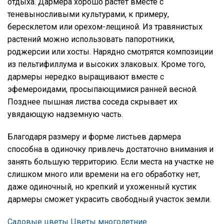
отдыха. Дармера хорошо растёт вместе с
теневыносливыми культурами, к примеру,
бересклетом или орехом-лещиной. Из травянистых
растений можно использовать папоротники,
роджерсии или хосты. Нарядно смотрятся композиции
из пельтифиллума и высоких злаковых. Кроме того,
дармеры нередко выращивают вместе с
эфемероидами, просыпающимися ранней весной.
Позднее пышная листва соседа скрывает их
увядающую надземную часть.
Благодаря размеру и форме листьев дармера
способна в одиночку привлечь достаточно внимания и
занять большую территорию. Если места на участке не
слишком много или времени на его обработку нет,
даже одиночный, но крепкий и ухоженный кустик
дармеры сможет украсить свободный участок земли.
Садовые цветы
Цветы многолетние