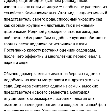
Дармера щитовидная (Darmera peltata), также
известная как пельтифиллум — необычное растение из
семейства Камнеломковых. Этот вид — единственный
представитель своего рода, способный украсить сад
как своими крупными листьями, так и нежными
цветочками. Родиной дармеры считается западное
побережье Америки. Там подобные кустики обитают в
горных лесах недалеко от источников влаги.
Постепенно красоту растения оценили садоводы,
после чего эффектный многолетник перекочевал в
парки и сады.
Обычно дармеры высаживают на берегах садовых
водоёмов, но кусты могут расти и в других уголках
сада. Дармера считается одним из самых высоких
представителей своего семейства. Благодаря
внушительным размерам листовых пластин она
смотрится очень декоративно и создаёт отличный фон
для других посадок. Хотя это растение достаточно