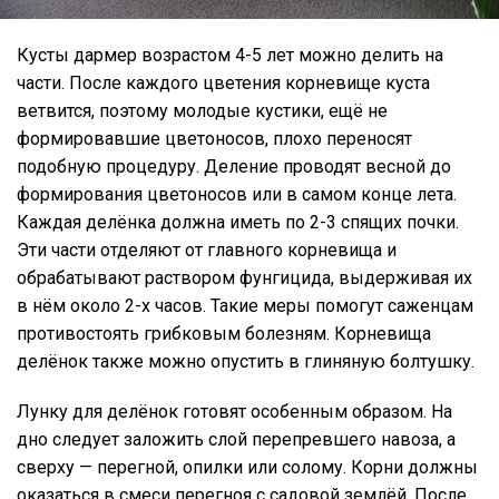
Кусты дармер возрастом 4-5 лет можно делить на
части. После каждого цветения корневище куста
ветвится, поэтому молодые кустики, ещё не
формировавшие цветоносов, плохо переносят
подобную процедуру. Деление проводят весной до
формирования цветоносов или в самом конце лета.
Каждая делёнка должна иметь по 2-3 спящих почки.
Эти части отделяют от главного корневища и
обрабатывают раствором фунгицида, выдерживая их
в нём около 2-х часов. Такие меры помогут саженцам
противостоять грибковым болезням. Корневища
делёнок также можно опустить в глиняную болтушку.
Лунку для делёнок готовят особенным образом. На
дно следует заложить слой перепревшего навоза, а
сверху — перегной, опилки или солому. Корни должны
оказаться в смеси перегноя с садовой землёй. После