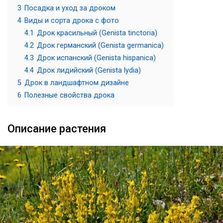
3
Посадка и уход за дроком
4
Виды и сорта дрока с фото
4.1
Дрок красильный (Genista tinctoria)
4.2
Дрок германский (Genista germanica)
4.3
Дрок испанский (Genista hispanica)
4.4
Дрок лидийский (Genista lydia)
5
Дрок в ландшафтном дизайне
6
Полезные свойства дрока
Описание растения