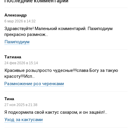
Последние комментарии
Александр
6 мар 2026 в 14:32
Здравствуйте! Маленький комментарий. Пахиподиум
прекрасно размнож...
Пахиподиум
Татиана
24 фев 2026 в 15:14
Красивые розы,просто чудесные!!!слава Богу за такую
красоту!!!Исп...
Размножение роз черенками
Тина
27 ноя 2025 в 21:38
Я подкормила свой кактус сахаром, и он зацвёл!...
Уход за кактусами