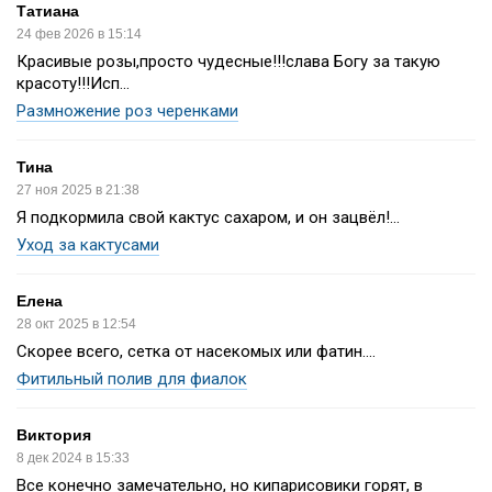
Татиана
24 фев 2026 в 15:14
Красивые розы,просто чудесные!!!слава Богу за такую
красоту!!!Исп...
Размножение роз черенками
Тина
27 ноя 2025 в 21:38
Я подкормила свой кактус сахаром, и он зацвёл!...
Уход за кактусами
Елена
28 окт 2025 в 12:54
Скорее всего, сетка от насекомых или фатин....
Фитильный полив для фиалок
Виктория
8 дек 2024 в 15:33
Все конечно замечательно, но кипарисовики горят, в