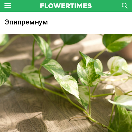
Эпипремнум