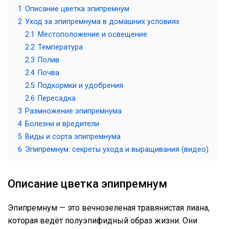
1
Описание цветка эпипремнум
2
Уход за эпипремнума в домашних условиях
2.1
Местоположение и освещение
2.2
Температура
2.3
Полив
2.4
Почва
2.5
Подкормки и удобрения
2.6
Пересадка
3
Размножение эпипремнума
4
Болезни и вредители
5
Виды и сорта эпипремнума
6
Эпипремнум: секреты ухода и выращивания (видео)
Описание цветка эпипремнум
Эпипремнум — это вечнозеленая травянистая лиана,
которая ведёт полуэпифидный образ жизни. Они