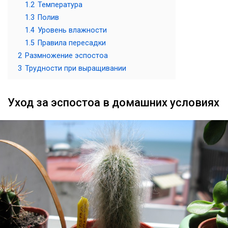
1.2
Температура
1.3
Полив
1.4
Уровень влажности
1.5
Правила пересадки
2
Размножение эспостоа
3
Трудности при выращивании
Уход за эспостоа в домашних условиях