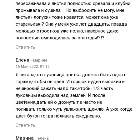
пересаживала и листья полностью срезала и клубни
промывала и сушила…. Но выбросить не могу, мне
листья» лопухи» тоже нравятся, может она уже
старенькая!? Она у меня уже лет двадцать, правда
молодых отростков уже полно, наверное даже
полностью омолодилась за эти годы!?!?
Ответить
Елена
› марина
16 Май 2022, 01:16
Я читала,что луковица цветка должна быть одна в
горшке,чтобы он цвел. И горшок нуден высокий и
неширокий сажать надо так,чтобы 1/3 часть
луковицы выходила над землей. И после
цветения,дать ей о дохнуть,т.е часто не
поливать,только чуть увлажнять щемлю. А уже когда
дает бутон,тогда поливать ежедневно.
Ответить
Марина
› елена