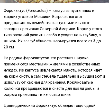
Ферокактус (Ferocactus) — кактус из пустынных и
жарких уголков Мексики. Встречается этот
представитель семейства кактусовые и в юго-
западных регионах Северной Америки. Корни у этого
типа растений развиты слабо и уходят не в глубину, а
вширь. Их заглублённость варьируется всего от 3 до
20 см.
На родине ферокактусов эти растения широко
применяются местными жителями в хозяйственных
нуждах. Из кактуса извлекается мякоть, которая идёт
на корм скоту, а сам стебель тщательно высушивают и
используют как чан для хранения. Крючковатые
колючки превращаются в снасть для ловли рыбы, а
острые применяют в качестве шила.
Цилиндрический ферокактус обладает ещё одной