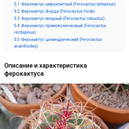
5.1
Ферокактус широкоиглый (Ferocactus latispinus)
5.2
Ферокактус Форда (Ferocactus fordii)
5.3
Ферокактус мощный (Ferocactus robustus)
5.4
Ферокактус прямоколючковый (Ferocactus
rectispinus)
5.5
Ферокактус цилиндрический (Ferocactus
acanthodes)
Описание и характеристика
ферокактуса