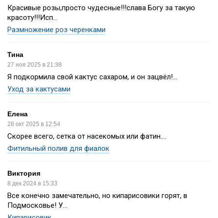
Красивые розы,просто чудесные!!!слава Богу за такую
красоту!!!Исп...
Размножение роз черенками
Тина
27 ноя 2025 в 21:38
Я подкормила свой кактус сахаром, и он зацвёл!...
Уход за кактусами
Елена
28 окт 2025 в 12:54
Скорее всего, сетка от насекомых или фатин....
Фитильный полив для фиалок
Виктория
8 дек 2024 в 15:33
Все конечно замечательно, но кипарисовики горят, в
Подмосковье! У...
Кипарисовик