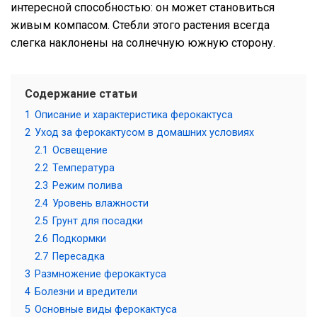
интересной способностью: он может становиться
живым компасом. Стебли этого растения всегда
слегка наклонены на солнечную южную сторону.
Содержание статьи
1
Описание и характеристика ферокактуса
2
Уход за ферокактусом в домашних условиях
2.1
Освещение
2.2
Температура
2.3
Режим полива
2.4
Уровень влажности
2.5
Грунт для посадки
2.6
Подкормки
2.7
Пересадка
3
Размножение ферокактуса
4
Болезни и вредители
5
Основные виды ферокактуса