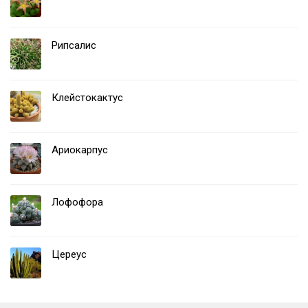
Рипсалис
Клейстокактус
Ариокарпус
Лофофора
Цереус