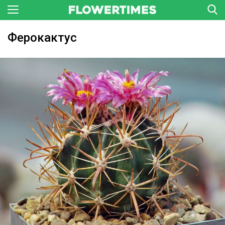
Ферокактус