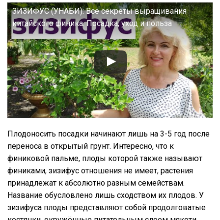
ЗИЗИФУС (УНАБИ): Все секреты выращивания
китайского финика. Посадка, уход и польза
Плодоносить посадки начинают лишь на 3-5 год после
переноса в открытый грунт. Интересно, что к
финиковой пальме, плоды которой также называют
финиками, зизифус отношения не имеет, растения
принадлежат к абсолютно разным семействам.
Название обусловлено лишь сходством их плодов. У
зизифуса плоды представляют собой продолговатые
костянки, окружённые питательным слоем мякоти.