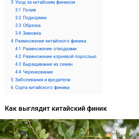
3
Уход за китайским фиником
3.1
Полив
3.2
Подкормки
3.3
Обрезка
3.4
Зимовка
4
Размножение китайского финика
4.1
Размножение отводками
4.2
Размножение корневой порослью
4.3
Выращивание из семян
4.4
Черенкование
5
Заболевания и вредители
6
Сорта китайского финика
Как выглядит китайский финик