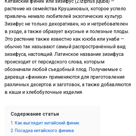
Китайский финик или зизифус (Ziziphus jujuba) —
растение из семейства Крушиновых, которое успело
привлечь немало любителей экзотических культур.
Зизифус не только декоративен, но и нетребователен
в уходе, а также образует вкусные и полезные плоды.
Это растение также известно как ююба или унаби —
обычно так называют самый распространённый вид
зизифуса, настоящий. Латинское название зизифуса
происходит от персидского слова, которым
обозначали любой съедобный плод. Получаемые с
деревца «финики» применяются для приготовления
различных десертов и заготовок, а также добавляются
в каши и хлебобулочные изделия.
Содержание статьи
1
Как выглядит китайский финик
2
Посадка китайского финика