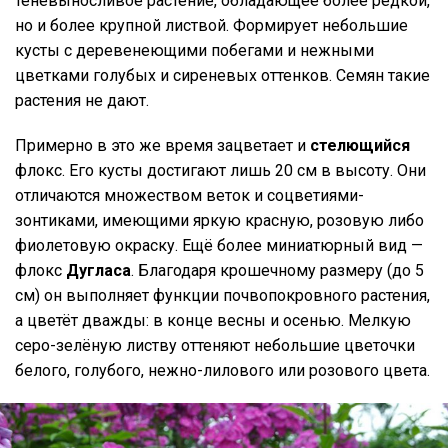
теневыносливое растение, обладающее более редкой,
но и более крупной листвой. Формирует небольшие
кусты с деревенеющими побегами и нежными
цветками голубых и сиреневых оттенков. Семян такие
растения не дают.
Примерно в это же время зацветает и
стелющийся
флокс. Его кусты достигают лишь 20 см в высоту. Они
отличаются множеством веток и соцветиями-
зонтиками, имеющими яркую красную, розовую либо
фиолетовую окраску. Ещё более миниатюрный вид —
флокс
Дугласа
. Благодаря крошечному размеру (до 5
см) он выполняет функции почвопокровного растения,
а цветёт дважды: в конце весны и осенью. Мелкую
серо-зелёную листву оттеняют небольшие цветочки
белого, голубого, нежно-лилового или розового цвета.