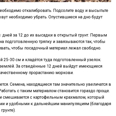
еобходимо откалибровать. Подсолите воду и высыпьте
лывут необходимо убрать. Опустившиеся на дно будут
: дней за 12 до их высадки в открытый грунт. Первым
на подготовленную тряпку и завязываются так, чтобы
гивать, чтобы посадочный материал лежал свободно.
й 25-30 см и кладётся туда подготовленный узелок.
 землёй. За отведённые 12 дней выйдут имеющиеся
качественному прорастанию моркови.
тся. Семена, находящиеся там значительно увеличатся в
 Работать с таким материалом становится гораздо проще.
и смешивается с картофельным крахмалом, который
ыми и удобными к дальнейшим манипуляциям (благодаря
грунте).