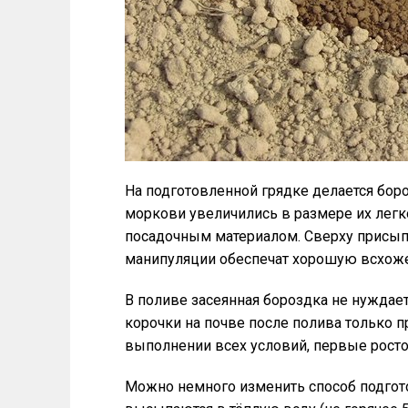
На подготовленной грядке делается бор
моркови увеличились в размере их лег
посадочным материалом. Сверху присып
манипуляции обеспечат хорошую всхоже
В поливе засеянная бороздка не нуждает
корочки на почве после полива только 
выполнении всех условий, первые росточ
Можно немного изменить способ подгото