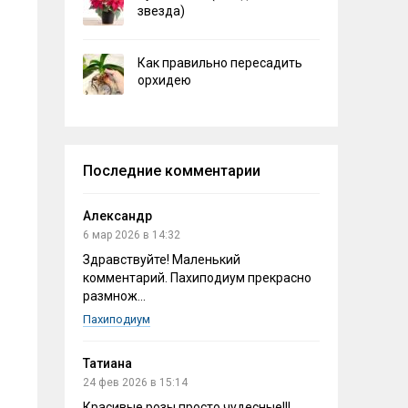
звезда)
Как правильно пересадить
орхидею
Последние комментарии
Александр
6 мар 2026 в 14:32
Здравствуйте! Маленький
комментарий. Пахиподиум прекрасно
размнож...
Пахиподиум
Татиана
24 фев 2026 в 15:14
Красивые розы,просто чудесные!!!