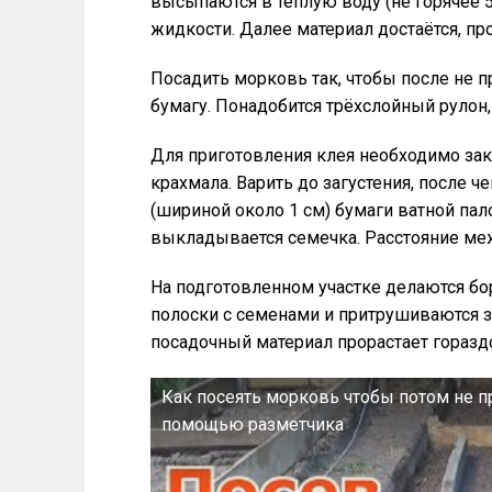
высыпаются в тёплую воду (не горячее 
жидкости. Далее материал достаётся, п
Посадить морковь так, чтобы после не 
бумагу. Понадобится трёхслойный рулон
Для приготовления клея необходимо зак
крахмала. Варить до загустения, после ч
(шириной около 1 см) бумаги ватной пало
выкладывается семечка. Расстояние меж
На подготовленном участке делаются бо
полоски с семенами и притрушиваются зе
посадочный материал прорастает гораздо
Как посеять морковь чтобы потом не п
помощью разметчика