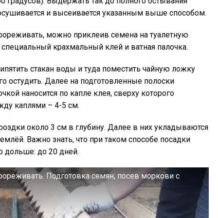
50 градусов). Выдержать так до полного остывания
росушивается и высеивается указанным выше способом.
прореживать, можно приклеив семена на туалетную
, специальный крахмальный клей и ватная палочка.
ипятить стакан воды и туда поместить чайную ложку
его остудить. Далее на подготовленные полоски
чкой наносится по капле клея, сверху которого
ду каплями – 4-5 см.
роздки около 3 см в глубину. Далее в них укладываются
млёй. Важно знать, что при таком способе посадки
 дольше: до 20 дней.
рореживать. Подготовка семян, посев моркови с