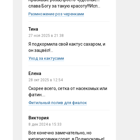
слава Богу за такую красоту!!!Исп...
Размножение роз черенками
Тина
27 ноя 2025 в 21:38
Я подкормила свой кактус сахаром, и
он зацвёл!...
Уход за кактусами
Елена
28 окт 2025 в 12:54
Скорее всего, сетка от насекомых или
фатин....
Фитильный полив для фиалок
Виктория
8 дек 2024 в 15:33
Все конечно замечательно, но
кипарисовики горят, в Подмосковье!