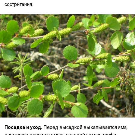
состригания.
Посадка и уход.
Перед высадкой выкапывается яма,
в которую вносится смесь садовой земли, торфа,