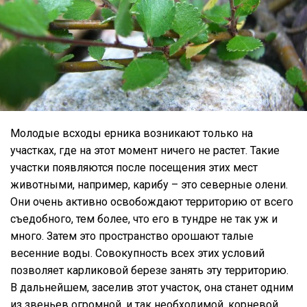
Молодые всходы ерника возникают только на
участках, где на этот момент ничего не растет. Такие
участки появляются после посещения этих мест
животными, например, карибу – это северные олени.
Они очень активно освобождают территорию от всего
съедобного, тем более, что его в тундре не так уж и
много. Затем это пространство орошают талые
весенние воды. Совокупность всех этих условий
позволяет карликовой березе занять эту территорию.
В дальнейшем, заселив этот участок, она станет одним
из звеньев огромной, и так необходимой, корневой