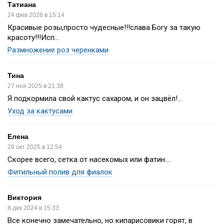
Татиана
24 фев 2026 в 15:14
Красивые розы,просто чудесные!!!слава Богу за такую
красоту!!!Исп...
Размножение роз черенками
Тина
27 ноя 2025 в 21:38
Я подкормила свой кактус сахаром, и он зацвёл!...
Уход за кактусами
Елена
28 окт 2025 в 12:54
Скорее всего, сетка от насекомых или фатин....
Фитильный полив для фиалок
Виктория
8 дек 2024 в 15:33
Все конечно замечательно, но кипарисовики горят, в