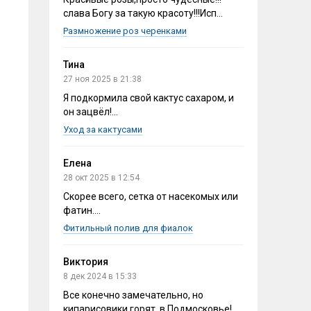
слава Богу за такую красоту!!!Исп...
Размножение роз черенками
Тина
27 ноя 2025 в 21:38
Я подкормила свой кактус сахаром, и
он зацвёл!...
Уход за кактусами
Елена
28 окт 2025 в 12:54
Скорее всего, сетка от насекомых или
фатин....
Фитильный полив для фиалок
Виктория
8 дек 2024 в 15:33
Все конечно замечательно, но
кипарисовики горят, в Подмосковье!