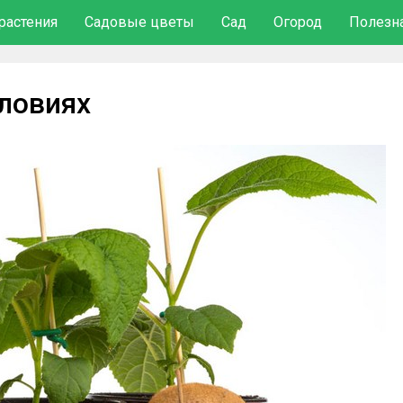
растения
Садовые цветы
Сад
Огород
Полезн
ловиях