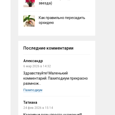
звезда)
Как правильно пересадить
орхидею
Последние комментарии
Александр
6 мар 2026 в 14:32
Здравствуйте! Маленький
комментарий. Пахиподиум прекрасно
размнож...
Пахиподиум
Татиана
24 фев 2026 в 15:14
Красивые розы,просто чудесные!!!