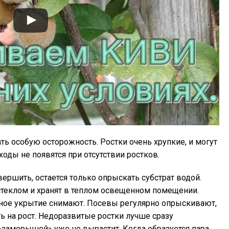
ь особую осторожность. Ростки очень хрупкие, и могут
сходы не появятся при отсутствии ростков.
ершить, остается только опрыскать субстрат водой.
теклом и хранят в теплом освещенном помещении.
тное укрытие снимают. Посевы регулярно опрыскивают,
ть на рост. Недоразвитые ростки лучше сразу
«заморышей» уже не вырастит. Когда образуется пара