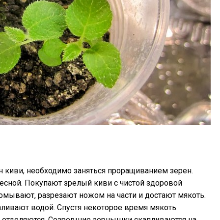
ян киви, необходимо заняться проращиванием зерен.
есной. Покупают зрелый киви с чистой здоровой
омывают, разрезают ножом на части и достают мякоть.
ливают водой. Спустя некоторое время мякоть
но отделяются. Созревшие зернышки скапливаются на