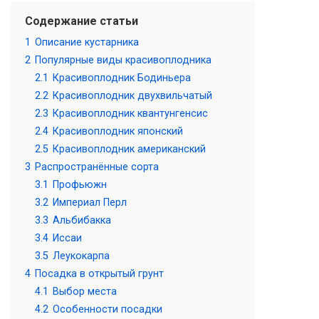
Содержание статьи
1
Описание кустарника
2
Популярные виды красивоплодника
2.1
Красивоплодник Бодиньера
2.2
Красивоплодник двухвильчатый
2.3
Красивоплодник квантунгенсис
2.4
Красивоплодник японский
2.5
Красивоплодник американский
3
Распространённые сорта
3.1
Профьюжн
3.2
Империал Перл
3.3
Альбибакка
3.4
Иссаи
3.5
Леукокарпа
4
Посадка в открытый грунт
4.1
Выбор места
4.2
Особенности посадки