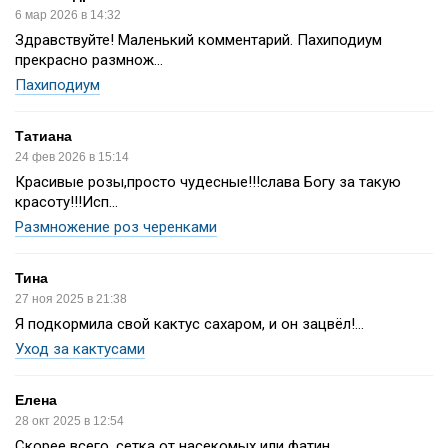
6 мар 2026 в 14:32
Здравствуйте! Маленький комментарий. Пахиподиум
прекрасно размнож...
Пахиподиум
Татиана
24 фев 2026 в 15:14
Красивые розы,просто чудесные!!!слава Богу за такую
красоту!!!Исп...
Размножение роз черенками
Тина
27 ноя 2025 в 21:38
Я подкормила свой кактус сахаром, и он зацвёл!...
Уход за кактусами
Елена
28 окт 2025 в 12:54
Скорее всего, сетка от насекомых или фатин....