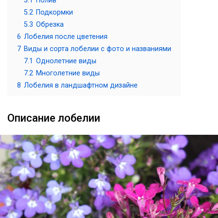
5.1
Полив
5.2
Подкормки
5.3
Обрезка
6
Лобелия после цветения
7
Виды и сорта лобелии с фото и названиями
7.1
Однолетние виды
7.2
Многолетние виды
8
Лобелия в ландшафтном дизайне
Описание лобелии