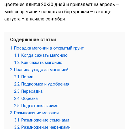
цветения длится 20-30 дней и припадает на апрель –
май, созревание плодов и сбор урожая – в конце
августа – в начале сентября.
Содержание статьи
1
Посадка магонии в открытый грунт
1.1
Когда сажать магонию
1.2
Как сажать магонию
2
Правила ухода за магонией
2.1
Полив
2.2
Подкормки и удобрения
2.3
Пересадка
2.4
Обрезка
2.5
Подготовка к зиме
3
Размножение магонии
3.1
Размножение семенами
3.2
Размножение черенками