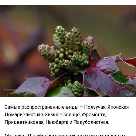
Самые распространенные виды – Ползучая, Японская,
Ломариелистная, Зимнее солнце, Фремонти,
Прицветниковая, Ньюберта и Падуболистная.
Магония «Падуболистная» является самым типовым