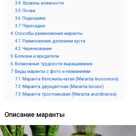
3.4
Уровень влажности
3.5
Почва
3.6
Подкормки
3.7
Пересадка
4
Способы размножения маранты
4.1
Размножение делением куста
4.2
Черенкование
5
Болезни и вредители
6
Возможные трудности выращивания
7
Виды маранты с фото и названиями
7.1
Маранта беложильчатая (Maranta leuconeura)
7.2
Маранта двухцветная (Maranta bicolor)
7.3
Маранта тростниковая (Maranta arundinacea)
Описание маранты