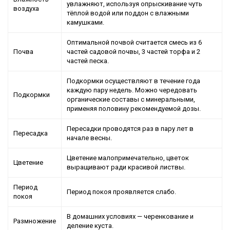
увлажняют, используя опрыскивание чуть
воздуха
тёплой водой или поддон с влажными
камушками.
Оптимальной почвой считается смесь из 6
Почва
частей садовой почвы, 3 частей торфа и 2
частей песка.
Подкормки осуществляют в течение года
каждую пару недель. Можно чередовать
Подкормки
органические составы с минеральными,
применяя половину рекомендуемой дозы.
Пересадки проводятся раз в пару лет в
Пересадка
начале весны.
Цветение малопримечательно, цветок
Цветение
выращивают ради красивой листвы.
Период
Период покоя проявляется слабо.
покоя
В домашних условиях — черенкование и
Размножение
деление куста.