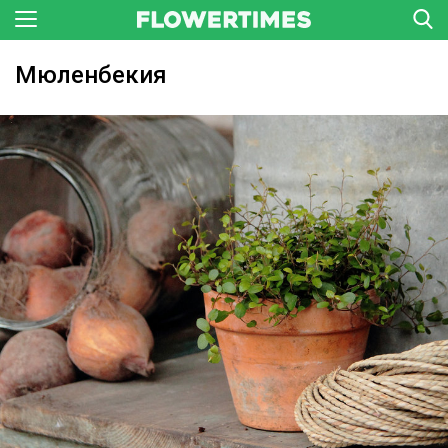
Мюленбекия