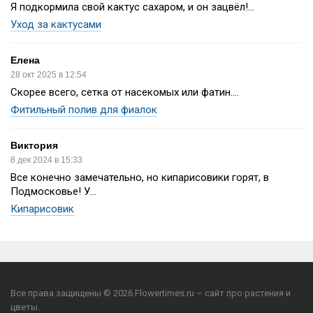
Я подкормила свой кактус сахаром, и он зацвёл!...
Уход за кактусами
Елена
28 окт 2025 в 12:54
Скорее всего, сетка от насекомых или фатин....
Фитильный полив для фиалок
Виктория
8 дек 2024 в 15:33
Все конечно замечательно, но кипарисовики горят, в
Подмосковье! У...
Кипарисовик
Все права защищены © 2026 Flowertimes.ru – сайт про растения и
цветы.