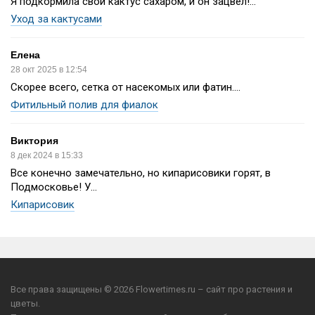
Я подкормила свой кактус сахаром, и он зацвёл!...
Уход за кактусами
Елена
28 окт 2025 в 12:54
Скорее всего, сетка от насекомых или фатин....
Фитильный полив для фиалок
Виктория
8 дек 2024 в 15:33
Все конечно замечательно, но кипарисовики горят, в
Подмосковье! У...
Кипарисовик
Все права защищены © 2026 Flowertimes.ru – сайт про растения и
цветы.