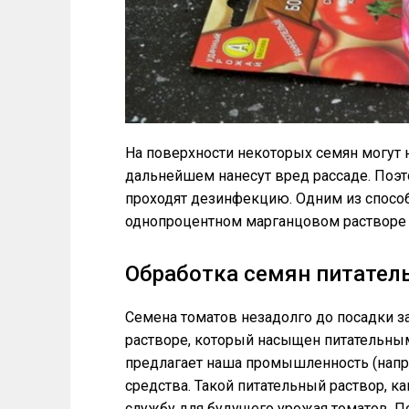
На поверхности некоторых семян могут
дальнейшем нанесут вред рассаде. Поэт
проходят дезинфекцию. Одним из способ
однопроцентном марганцовом растворе 
Обработка семян питате
Семена томатов незадолго до посадки з
растворе, который насыщен питательны
предлагает наша промышленность (напр
средства. Такой питательный раствор, к
службу для будущего урожая томатов. П