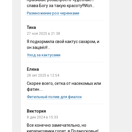
слава Богу за такую красоту!!!Исп...
Размножение роз черенками
Тина
27 ноя 2025 в 21:38
Я подкормила свой кактус сахаром, и
он зацвёл!...
Уход за кактусами
Елена
28 окт 2025 в 12:54
Скорее всего, сетка от насекомых или
фатин....
Фитильный полив для фиалок
Виктория
8 дек 2024 в 15:33
Все конечно замечательно, но
кипарисовики горят, в Подмосковье!