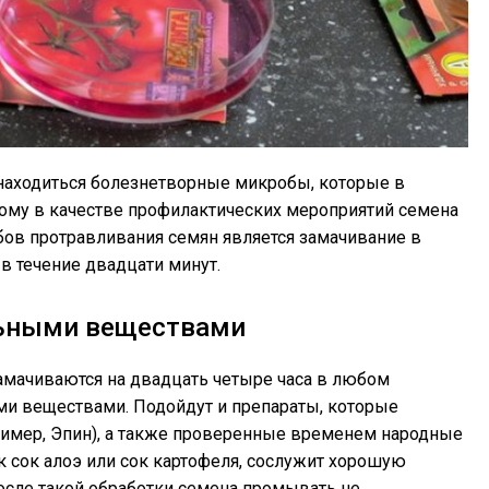
 находиться болезнетворные микробы, которые в
ому в качестве профилактических мероприятий семена
ов протравливания семян является замачивание в
в течение двадцати минут.
льными веществами
амачиваются на двадцать четыре часа в любом
ми веществами. Подойдут и препараты, которые
имер, Эпин), а также проверенные временем народные
ак сок алоэ или сок картофеля, сослужит хорошую
осле такой обработки семена промывать не