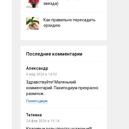
звезда)
Как правильно пересадить
орхидею
Последние комментарии
Александр
6 мар 2026 в 14:32
Здравствуйте! Маленький
комментарий. Пахиподиум прекрасно
размнож...
Пахиподиум
Татиана
24 фев 2026 в 15:14
Красивые розы,просто чудесные!!!