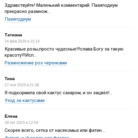
Здравствуйте! Маленький комментарий. Пахиподиум
прекрасно размнож...
Пахиподиум
Татиана
24 фев 2026 в 15:14
Красивые розы,просто чудесные!!!слава Богу за такую
красоту!!!Исп...
Размножение роз черенками
Тина
27 ноя 2025 в 21:38
Я подкормила свой кактус сахаром, и он зацвёл!...
Уход за кактусами
Елена
28 окт 2025 в 12:54
Скорее всего, сетка от насекомых или фатин....