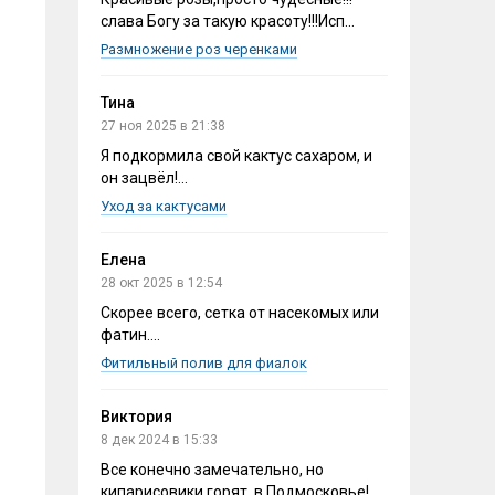
слава Богу за такую красоту!!!Исп...
Размножение роз черенками
Тина
27 ноя 2025 в 21:38
Я подкормила свой кактус сахаром, и
он зацвёл!...
Уход за кактусами
Елена
28 окт 2025 в 12:54
Скорее всего, сетка от насекомых или
фатин....
Фитильный полив для фиалок
Виктория
8 дек 2024 в 15:33
Все конечно замечательно, но
кипарисовики горят, в Подмосковье!