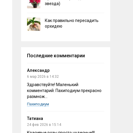
звезда)
Как правильно пересадить
орхидею
Последние комментарии
Александр
6 мар 2026 в 14:32
Здравствуйте! Маленький
комментарий. Пахиподиум прекрасно
размнож...
Пахиподиум
Татиана
24 фев 2026 в 15:14
Красивые розы,просто чудесные!!!