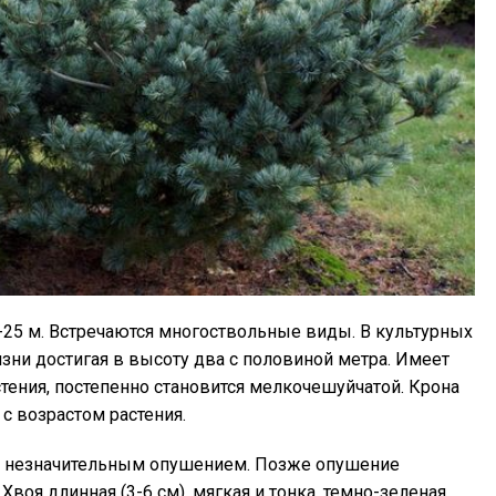
25 м. Встречаются многоствольные виды. В культурных
изни достигая в высоту два с половиной метра. Имеет
астения, постепенно становится мелкочешуйчатой. Крона
с возрастом растения.
 с незначительным опушением. Позже опушение
Хвоя длинная (3-6 см), мягкая и тонка, темно-зеленая.