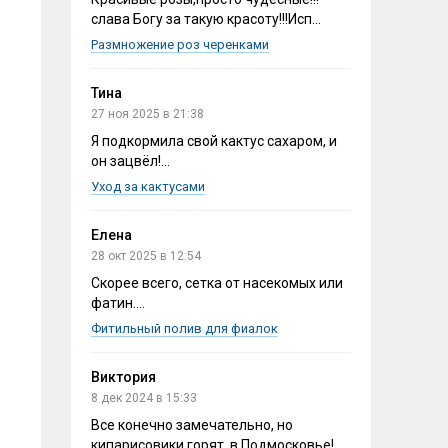
слава Богу за такую красоту!!!Исп...
Размножение роз черенками
Тина
27 ноя 2025 в 21:38
Я подкормила свой кактус сахаром, и
он зацвёл!...
Уход за кактусами
Елена
28 окт 2025 в 12:54
Скорее всего, сетка от насекомых или
фатин....
Фитильный полив для фиалок
Виктория
8 дек 2024 в 15:33
Все конечно замечательно, но
кипарисовики горят, в Подмосковье!