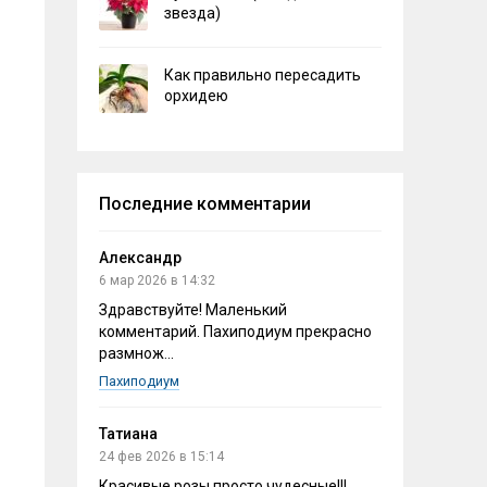
звезда)
Как правильно пересадить
орхидею
Последние комментарии
Александр
6 мар 2026 в 14:32
Здравствуйте! Маленький
комментарий. Пахиподиум прекрасно
размнож...
Пахиподиум
Татиана
24 фев 2026 в 15:14
Красивые розы,просто чудесные!!!