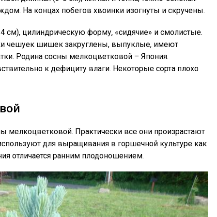
ждом. На концах побегов хвоинки изогнуты и скручены.
 см), цилиндрическую форму, «сидячие» и смолистые.
шки чешуек шишек закруглены, выпуклые, имеют
тки. Родина сосны мелкоцветковой – Япония.
увствительно к дефициту влаги. Некоторые сорта плохо
овой
ны мелкоцветковой. Практически все они произрастают
 используют для выращивания в горшечной культуре как
ения отличается ранним плодоношением.