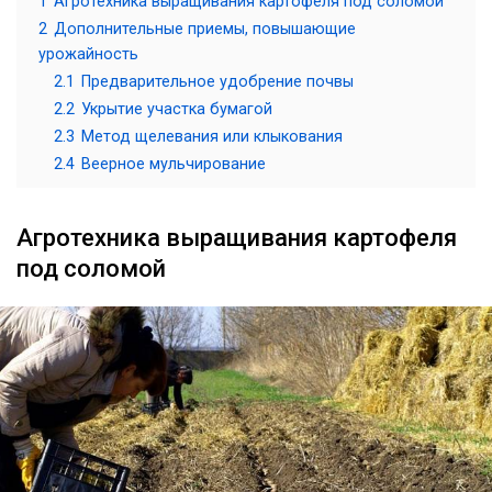
1
Агротехника выращивания картофеля под соломой
2
Дополнительные приемы, повышающие
урожайность
2.1
Предварительное удобрение почвы
2.2
Укрытие участка бумагой
2.3
Метод щелевания или клыкования
2.4
Веерное мульчирование
Агротехника выращивания картофеля
под соломой