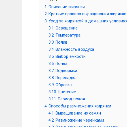
1
Описание жирянки
2
Краткие правила выращивания жирянки
3
Уход за жирянкой в домашних условия
3.1
Освещение
3.2
Температура
3.3
Полив
3.4
Влажность воздуха
3.5
Выбор ёмкости
3.6
Почва
3.7
Подкормки
3.8
Пересадка
3.9
Обрезка
3.10
Цветение
3.11
Период покоя
4
Способы размножения жирянки
4.1
Выращивание из семян
4.2
Размножение черенками