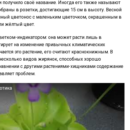
и получило своё название. Иногда его также называют
обраны в розетки, достигающие 15 см в высоту. Весной
инный цветонос с маленьким цветочком, окрашенным в
ли жёлтый цвет.
ветком-индикатором: она может расти лишь в
агирует на изменение привычных климатических
чается это растение, его считают краснокнижным. В
есколько видов жирянок, способных хорошо
сравнении с другими растениями-хищниками содержание
авляет проблем.
отика