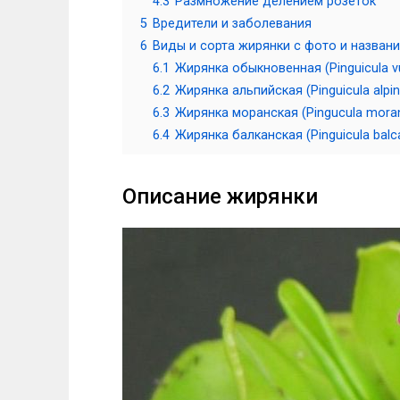
4.3
Размножение делением розеток
5
Вредители и заболевания
6
Виды и сорта жирянки с фото и назван
6.1
Жирянка обыкновенная (Pinguicula vu
6.2
Жирянка альпийская (Pinguicula alpin
6.3
Жирянка моранская (Pingucula moran
6.4
Жирянка балканская (Pinguicula balc
Описание жирянки