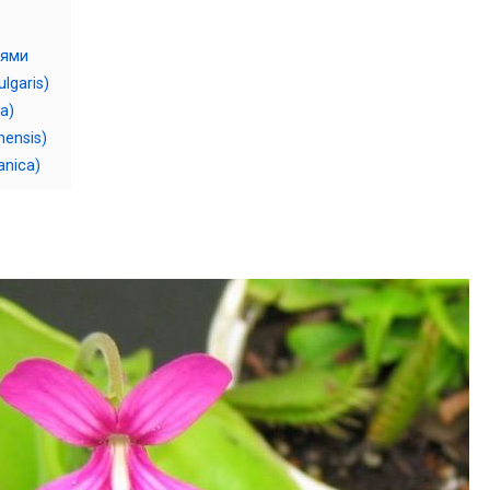
иями
lgaris)
a)
ensis)
anica)