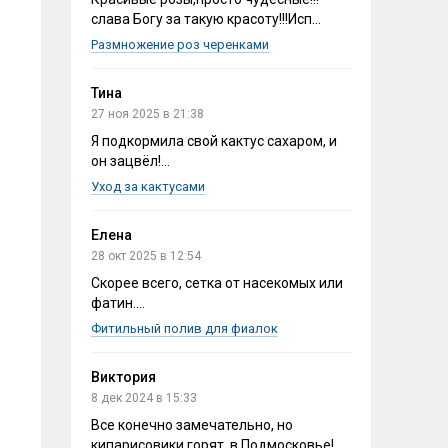
слава Богу за такую красоту!!!Исп...
Размножение роз черенками
Тина
27 ноя 2025 в 21:38
Я подкормила свой кактус сахаром, и
он зацвёл!...
Уход за кактусами
Елена
28 окт 2025 в 12:54
Скорее всего, сетка от насекомых или
фатин....
Фитильный полив для фиалок
Виктория
8 дек 2024 в 15:33
Все конечно замечательно, но
кипарисовики горят, в Подмосковье!