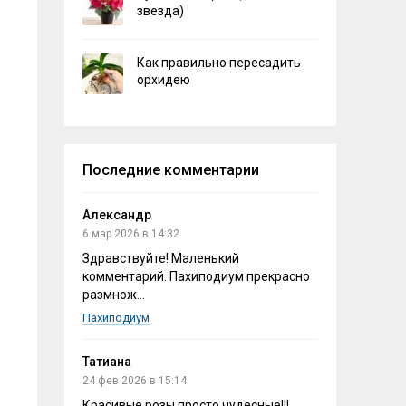
звезда)
Как правильно пересадить
орхидею
Последние комментарии
Александр
6 мар 2026 в 14:32
Здравствуйте! Маленький
комментарий. Пахиподиум прекрасно
размнож...
Пахиподиум
Татиана
24 фев 2026 в 15:14
Красивые розы,просто чудесные!!!