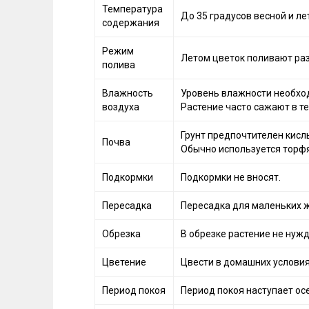
Температура
До 35 градусов весной и ле
содержания
Режим
Летом цветок поливают раз 
полива
Влажность
Уровень влажности необход
воздуха
Растение часто сажают в те
Грунт предпочтителен кисл
Почва
Обычно используется торфя
Подкормки
Подкормки не вносят.
Пересадка
Пересадка для маленьких ж
Обрезка
В обрезке растение не нужд
Цветение
Цвести в домашних условия
Период покоя
Период покоя наступает ос