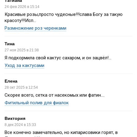
Татиана
24 фев 2026 в 15:14
Красивые розы,просто чудесные!!!слава Богу за такую
красоту!!!Исп...
Размножение роз черенками
Тина
27 ноя 2025 в 21:38
Я подкормила свой кактус сахаром, и он зацвёл!...
Уход за кактусами
Елена
28 окт 2025 в 12:54
Скорее всего, сетка от насекомых или фатин....
Фитильный полив для фиалок
Виктория
8 дек 2024 в 15:33
Все конечно замечательно, но кипарисовики горят, в