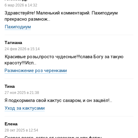
6 мар 2026 в 14:32
Здравствуйте! Маленький комментарий. Пахиподиум
прекрасно размнож...
Пахиподиум
Татиана
24 фев 2026 в 15:14
Красивые розы,просто чудесные!!!слава Богу за такую
красоту!!!Исп...
Размножение роз черенками
Тина
27 ноя 2025 в 21:38
Я подкормила свой кактус сахаром, и он зацвёл!...
Уход за кактусами
Елена
28 окт 2025 в 12:54