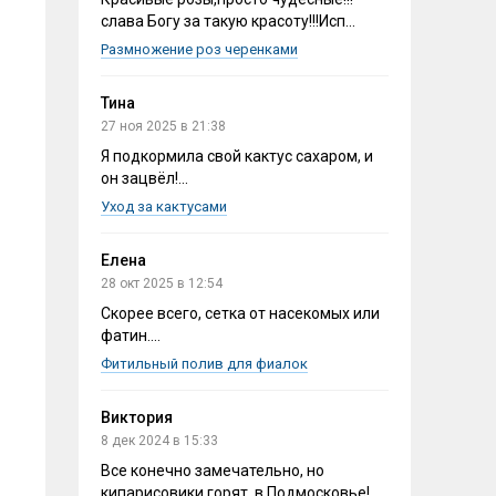
слава Богу за такую красоту!!!Исп...
Размножение роз черенками
Тина
27 ноя 2025 в 21:38
Я подкормила свой кактус сахаром, и
он зацвёл!...
Уход за кактусами
Елена
28 окт 2025 в 12:54
Скорее всего, сетка от насекомых или
фатин....
Фитильный полив для фиалок
Виктория
8 дек 2024 в 15:33
Все конечно замечательно, но
кипарисовики горят, в Подмосковье!