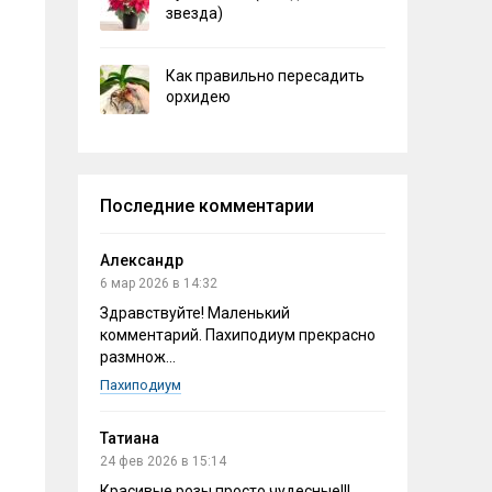
звезда)
Как правильно пересадить
орхидею
Последние комментарии
Александр
6 мар 2026 в 14:32
Здравствуйте! Маленький
комментарий. Пахиподиум прекрасно
размнож...
Пахиподиум
Татиана
24 фев 2026 в 15:14
Красивые розы,просто чудесные!!!