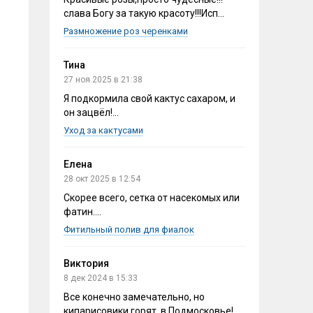
слава Богу за такую красоту!!!Исп...
Размножение роз черенками
Тина
27 ноя 2025 в 21:38
Я подкормила свой кактус сахаром, и
он зацвёл!...
Уход за кактусами
Елена
28 окт 2025 в 12:54
Скорее всего, сетка от насекомых или
фатин....
Фитильный полив для фиалок
Виктория
8 дек 2024 в 15:33
Все конечно замечательно, но
кипарисовики горят, в Подмосковье!