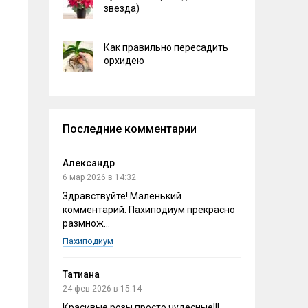
звезда)
Как правильно пересадить
орхидею
Последние комментарии
Александр
6 мар 2026 в 14:32
Здравствуйте! Маленький
комментарий. Пахиподиум прекрасно
размнож...
Пахиподиум
Татиана
24 фев 2026 в 15:14
Красивые розы,просто чудесные!!!