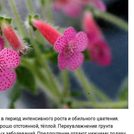
в период интенсивного роста и обильного цветения.
орошо отстоянной, тёплой. Переувлажнение грунта
ых заболеваний. Предпочтение отдают нижнему поливу,