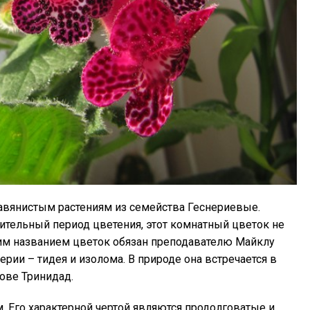
авянистым растениям из семейства Геснериевые.
ительный период цветения, этот комнатный цветок не
им названием цветок обязан преподавателю Майклу
ерии – тидея и изолома. В природе она встречается в
ове Тринидад.
. Его характерной чертой являются продолговатые и