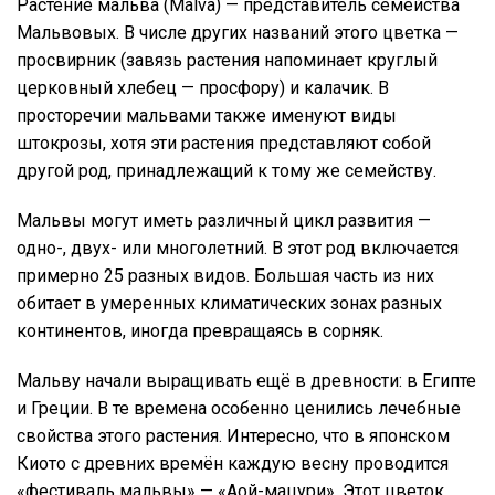
Растение мальва (Malva) — представитель семейства
Мальвовых. В числе других названий этого цветка —
просвирник (завязь растения напоминает круглый
церковный хлебец — просфору) и калачик. В
просторечии мальвами также именуют виды
штокрозы, хотя эти растения представляют собой
другой род, принадлежащий к тому же семейству.
Мальвы могут иметь различный цикл развития —
одно-, двух- или многолетний. В этот род включается
примерно 25 разных видов. Большая часть из них
обитает в умеренных климатических зонах разных
континентов, иногда превращаясь в сорняк.
Мальву начали выращивать ещё в древности: в Египте
и Греции. В те времена особенно ценились лечебные
свойства этого растения. Интересно, что в японском
Киото с древних времён каждую весну проводится
«фестиваль мальвы» — «Аой-мацури». Этот цветок