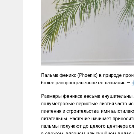
Пальма феникс (Phoenix) в природе произ
более распространённое её название —
Размеры феникса весьма внушительны. В
полуметровые перистые листья часто ис
плетения и строительства: ими выстила
питательны. Растение начинает приносить
пальмы получают до целого центнера сл
в свежем, вяленом или сушёном видах, а