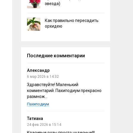
звезда)
Как правильно пересадить
орхидею
Последние комментарии
Александр
6 мар 2026 в 14:32
Здравствуйте! Маленький
комментарий. Пахиподиум прекрасно
размнож...
Пахиподиум
Татиана
24 фев 2026 в 15:14
Красивые розы,просто чудесные!!!