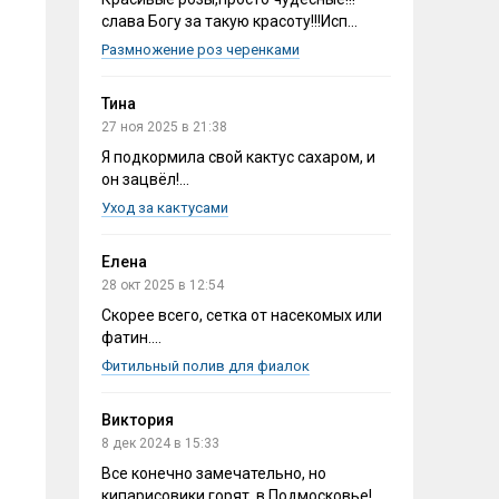
слава Богу за такую красоту!!!Исп...
Размножение роз черенками
Тина
27 ноя 2025 в 21:38
Я подкормила свой кактус сахаром, и
он зацвёл!...
Уход за кактусами
Елена
28 окт 2025 в 12:54
Скорее всего, сетка от насекомых или
фатин....
Фитильный полив для фиалок
Виктория
8 дек 2024 в 15:33
Все конечно замечательно, но
кипарисовики горят, в Подмосковье!