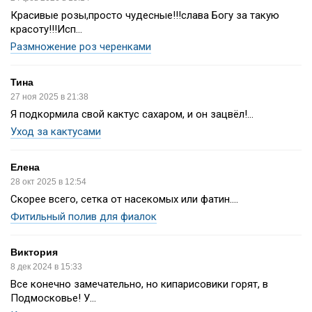
Красивые розы,просто чудесные!!!слава Богу за такую
красоту!!!Исп...
Размножение роз черенками
Тина
27 ноя 2025 в 21:38
Я подкормила свой кактус сахаром, и он зацвёл!...
Уход за кактусами
Елена
28 окт 2025 в 12:54
Скорее всего, сетка от насекомых или фатин....
Фитильный полив для фиалок
Виктория
8 дек 2024 в 15:33
Все конечно замечательно, но кипарисовики горят, в
Подмосковье! У...