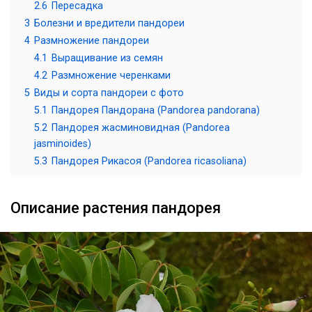
2.6
Пересадка
3
Болезни и вредители пандореи
4
Размножение пандореи
4.1
Выращивание из семян
4.2
Размножение черенками
5
Виды и сорта пандореи с фото
5.1
Пандорея Пандорана (Pandorea pandorana)
5.2
Пандорея жасминовидная (Pandorea
jasminoides)
5.3
Пандорея Рикасоя (Pandorea ricasoliana)
Описание растения пандорея