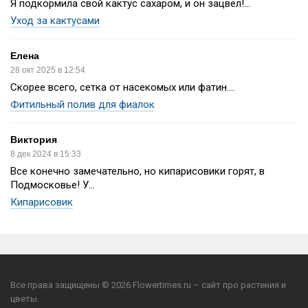
Я подкормила свой кактус сахаром, и он зацвёл!...
Уход за кактусами
Елена
28 окт 2025 в 12:54
Скорее всего, сетка от насекомых или фатин....
Фитильный полив для фиалок
Виктория
8 дек 2024 в 15:33
Все конечно замечательно, но кипарисовики горят, в
Подмосковье! У...
Кипарисовик
Все права защищены © 2026 Flowertimes.ru – сайт про растения и
цветы.