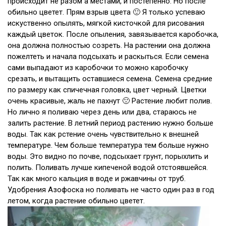
происходит не разом а местами, и постепенно. Но после
обильно цветет. Прям взрыв цвета 🙂 Я только успеваю
искуственно опылять, мягкой кисточкой для рисования
каждый цветок. После опыления, завязывается каробочка,
она должна полностью созреть. На растении она должна
пожелтеть и начала подсыхать и раскыться. Если семена
сами выпадают из каробочки то можно каробочку
срезать, и вытащить оставшиеся семена. Семена средние
по размеру как спичечная головка, цвет черный. Цветки
очень красивые, жаль не пахнут 🙁 Растение любит полив.
Но лично я поливаю через день или два, стараюсь не
залить растение. В летний период растению нужно больше
воды. Так как рстение очень чувствительно к внешней
температуре. Чем больше температура тем больше нужно
воды. Это видно по почве, подсыхает грунт, порыхлить и
полить. Поливать лучше кипеченой водой отстоявшейся.
Так как много кальция в воде и ржавчины от труб.
Удобрения Азофоска но поливать не часто один раз в год
летом, когда растение обильно цветет.