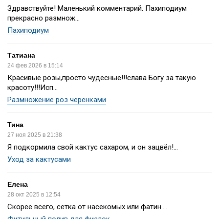
Здравствуйте! Маленький комментарий. Пахиподиум
прекрасно размнож...
Пахиподиум
Татиана
24 фев 2026 в 15:14
Красивые розы,просто чудесные!!!слава Богу за такую
красоту!!!Исп...
Размножение роз черенками
Тина
27 ноя 2025 в 21:38
Я подкормила свой кактус сахаром, и он зацвёл!...
Уход за кактусами
Елена
28 окт 2025 в 12:54
Скорее всего, сетка от насекомых или фатин....
Фитильный полив для фиалок