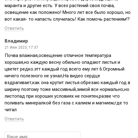
маранта и другие есть. У всех растений своя почва,
освещение как положено! Много лет все было хорошо, но
вот какая- то напасть случилась! Как помочь растениям!?
Ответить
Владимир
21 Июн 2023, 17:37
Почва влажная,освещение отличное температура
хорошая,но каждую весну обильно опадают листья и
цветет редко.этт каждый год всего ему лет 6.Огромный
ничего полезного не узнал,На видео сердце
вздрагивает,как она крутит листья.обрезаю каждый год в
ширину поэтому тоже массивный,зимой все нормально,но
листопад при хороших условиях не понятен,разве что
поливать минералкой без газа с калием и магнием,где то
читал
Ответить