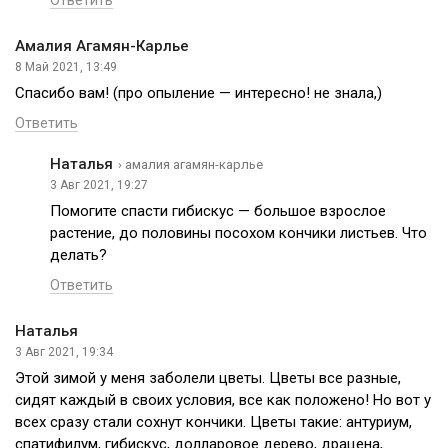
Амалия Агамян-Карлье
8 Май 2021, 13:49
Спасибо вам! (про опыление — интересно! не знала,)
Ответить
Наталья
› амалия агамян-карлье
3 Авг 2021, 19:27
Помогите спасти гибискус — большое взрослое
растение, до половины посохом кончики листьев. Что
делать?
Ответить
Наталья
3 Авг 2021, 19:34
Этой зимой у меня заболели цветы. Цветы все разные,
сидят каждый в своих условия, все как положено! Но вот у
всех сразу стали сохнут кончики. Цветы такие: антуриум,
спатифилум, гибискус, долларовое дерево, драцена,