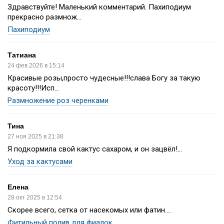
Здравствуйте! Маленький комментарий. Пахиподиум
прекрасно размнож...
Пахиподиум
Татиана
24 фев 2026 в 15:14
Красивые розы,просто чудесные!!!слава Богу за такую
красоту!!!Исп...
Размножение роз черенками
Тина
27 ноя 2025 в 21:38
Я подкормила свой кактус сахаром, и он зацвёл!...
Уход за кактусами
Елена
28 окт 2025 в 12:54
Скорее всего, сетка от насекомых или фатин....
Фитильный полив для фиалок