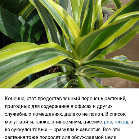
Конечно, этот предоставленный перечень растений,
пригодных для содержания в офисах и других
служебных помещениях, далеко не полон. В список
могут войти, также, эпипремнум, циссиус,
рео
,
плющ
, а
из суккулентовых — красулла и хавортия. Все эти
растения тоже подходят для обсуждаемой цели.