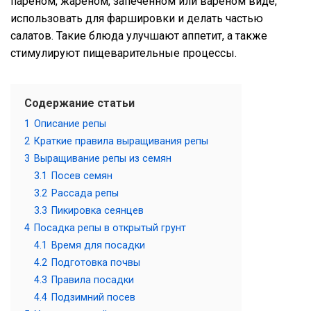
пареном, жареном, запечённом или варёном виде,
использовать для фаршировки и делать частью
салатов. Такие блюда улучшают аппетит, а также
стимулируют пищеварительные процессы.
Содержание статьи
1
Описание репы
2
Краткие правила выращивания репы
3
Выращивание репы из семян
3.1
Посев семян
3.2
Рассада репы
3.3
Пикировка сеянцев
4
Посадка репы в открытый грунт
4.1
Время для посадки
4.2
Подготовка почвы
4.3
Правила посадки
4.4
Подзимний посев