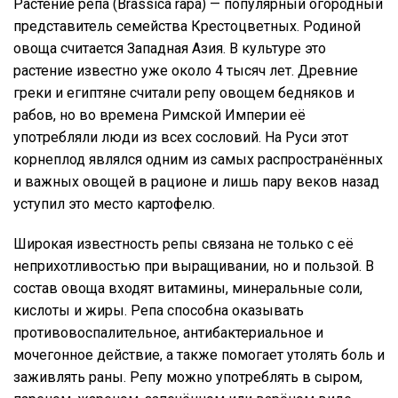
Растение репа (Brassica rapa) — популярный огородный
представитель семейства Крестоцветных. Родиной
овоща считается Западная Азия. В культуре это
растение известно уже около 4 тысяч лет. Древние
греки и египтяне считали репу овощем бедняков и
рабов, но во времена Римской Империи её
употребляли люди из всех сословий. На Руси этот
корнеплод являлся одним из самых распространённых
и важных овощей в рационе и лишь пару веков назад
уступил это место картофелю.
Широкая известность репы связана не только с её
неприхотливостью при выращивании, но и пользой. В
состав овоща входят витамины, минеральные соли,
кислоты и жиры. Репа способна оказывать
противовоспалительное, антибактериальное и
мочегонное действие, а также помогает утолять боль и
заживлять раны. Репу можно употреблять в сыром,