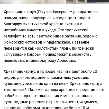
Хризалидокарпус (Chrysalidocarpus) – декоративная
пальма, очень популярная в среде цветоводов
благодаря экзотической красоте листьев и
нетребовательности в уходе. Это тропический
гелиофит, то есть светолюбивое растение, родом с
Коморских островов и Мадагаскара. Название
переводится как «золотистый плод», по-гречески
«chryseus» и karpos». Принадлежит к семейству
пальмовых и типовому роду Арековых.
Хризалидокарпус в природе насчитывает около 20
видов, для разведения в комнатных условиях
культивируется лишь один из них – Хризалидокарпус
желтоватый. Пальмы из рода арековых представляют
собой как одноствольные, так и многоствольные
кустовидные растения с прямыми неветвящимися,
гладкими побегами, вырастающие более 10 м