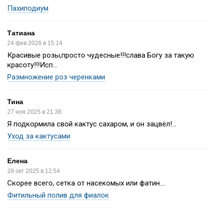
Пахиподиум
Татиана
24 фев 2026 в 15:14
Красивые розы,просто чудесные!!!слава Богу за такую
красоту!!!Исп...
Размножение роз черенками
Тина
27 ноя 2025 в 21:38
Я подкормила свой кактус сахаром, и он зацвёл!...
Уход за кактусами
Елена
28 окт 2025 в 12:54
Скорее всего, сетка от насекомых или фатин....
Фитильный полив для фиалок